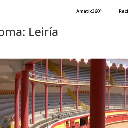
Amatix360º
Rec
noma:
Leiría