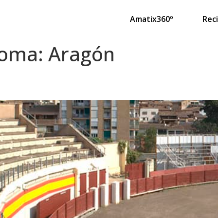
Amatix360º
Rec
noma:
Aragón